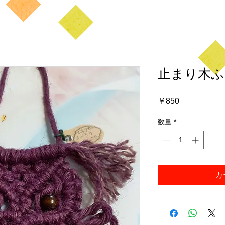
止まり木ふ
価
￥850
格
数量
*
カ