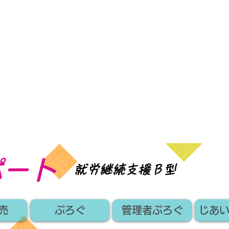
ポート
​就労継続支援Ｂ型
売
ぶろぐ
管理者ぶろぐ
じあ