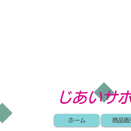
​じあいサ
ホーム
商品販