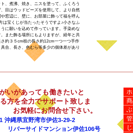
ット、煮沸、焼き、ニスを塗って、ふくろう
げ、目はウッドビーズを使用して、より自然
関や窓辺に、壁に、お部屋に飾って福を呼ん
方は宝くじが当たったそうですよ♪小さなふ
ように願いを込めて作っています。手染めな
す。また飾る場所にもよりますが、経年と共
さ約３５cm枝の長さ約12cm一つ一つ手作
き具合、長さ、色むら等多少の個体差があり
がいがあっても働きたいと
ホ
る方を全力でサポート致しま
商
ぶ
お気軽にお問合せ下さい。
管
21
沖縄県宜野湾市伊佐3-29-2
じ
サイドマンション伊佐106号