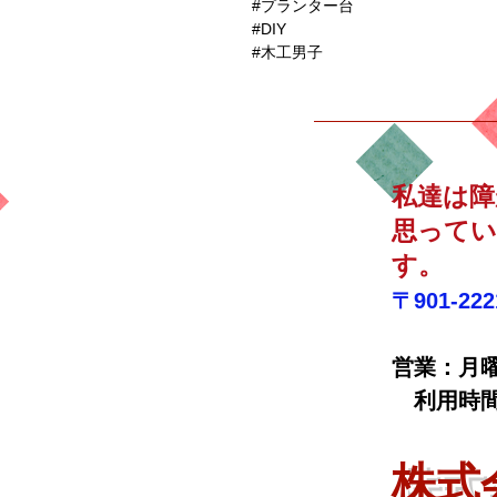
#プランター台

#DIY

#木工男子
私達は障
思ってい
す。 
〒901-22
リバー
営業：月
利用時間 1
​株