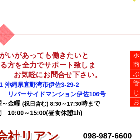
がいがあっても働きたいと
ホ
る方を全力でサポート致しま
商
ぶ
お気軽にお問合せ下さい。
管
21
沖縄県宜野湾市伊佐3-29-2
じ
サイドマンション伊佐106号
お
曜～金曜
時まで
(祝日含む) 8:30～17:30
0:00～15:00(昼食休憩1h)
式会社リアン
​098-987-6600