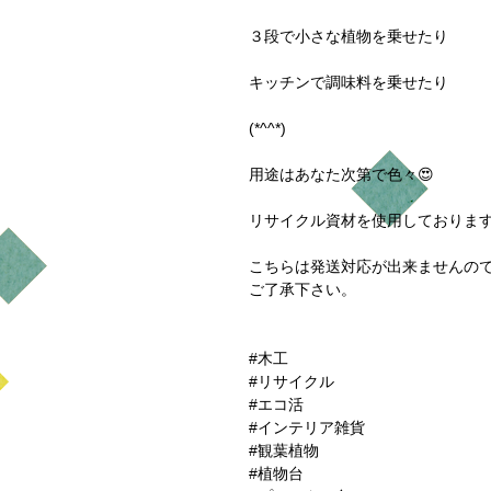
３段で小さな植物を乗せたり

キッチンで調味料を乗せたり

(*^^*)

用途はあなた次第で色々😍

リサイクル資材を使用しております
こちらは発送対応が出来ませんので
ご了承下さい。

#木工

#リサイクル

#エコ活

#インテリア雑貨

#観葉植物

#植物台
