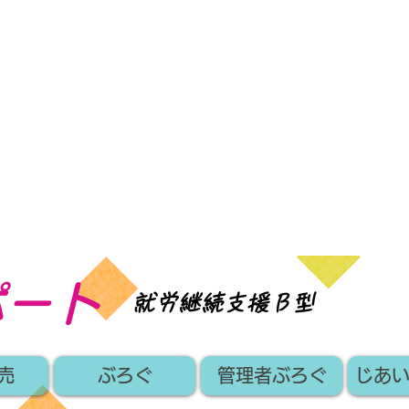
ポート
​就労継続支援Ｂ型
売
ぶろぐ
管理者ぶろぐ
じあ