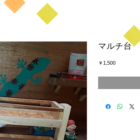
マルチ台 
価
￥1,500
格