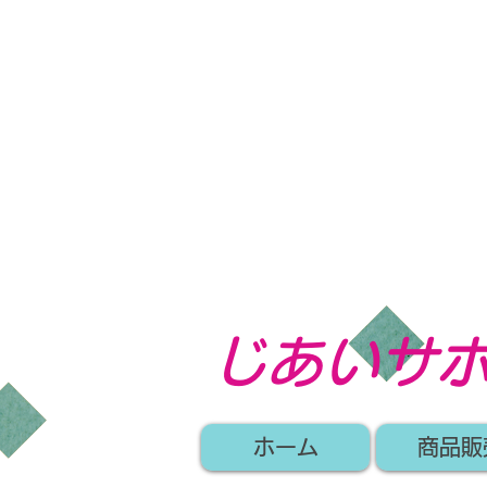
​じあいサ
ホーム
商品販