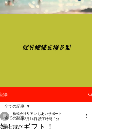
​就労継続支援Ｂ型
記事
全ての記事
株式会社リアン じあいサポート
全ての記事
2018年2月14日
読了時間: 1分
嬉しいギフト！
自社商品-1