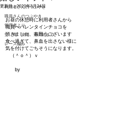
更新日：
2020年3月24日
利用者さんのつぶやき
職員さんのつぶやき
お昼の休憩時に利用者さんから
管理者より
職員へバレンタインチョコを
頂きました、有難うございます
空 青 沖縄 週の始まり
食べ過ぎて、鼻血を出さない様に
レース編み
気を付けてごちそうになります。
　（＾ｏ＾）ｖ
　　by