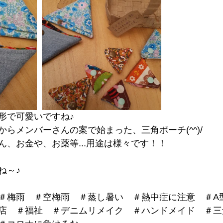
形で可愛いですね♪
らメンバーさんの案で始まった、三角ポーチ(^^)/
ん、お金や、お薬等...用途は様々です！！
ね～♪
＃梅雨　＃空梅雨　＃蒸し暑い　＃熱中症に注意　＃A
店　＃福祉　＃デニムリメイク　＃ハンドメイド　＃三