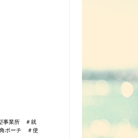
型事業所　＃就
角ポーチ　＃使