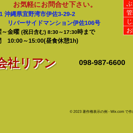
ぶ
お気軽にお問合せ下さい。
管
21
沖縄県宜野湾市伊佐3-29-2
じ
サイドマンション伊佐106号
お
曜～金曜
時まで
(祝日含む) 8:30～17:30
0:00～15:00(昼食休憩1h)
式会社リアン
​098-987-6600
© 2023 著作権表示の例 -
Wix.com
で作