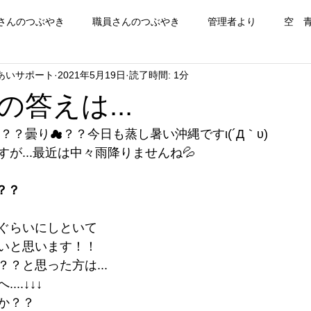
さんのつぶやき
職員さんのつぶやき
管理者より
空 
あいサポート
2021年5月19日
読了時間: 1分
答えは...
？？曇り☁？？今日も蒸し暑い沖縄ですι(´Д｀υ)
が...最近は中々雨降りませんね💦
？？
ぐらいにしといて
いと思います！！
？と思った方は...
..↓↓↓
か？？