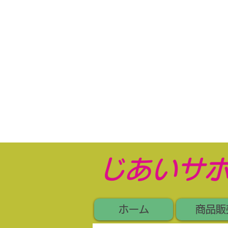
​じあいサ
ホーム
商品販