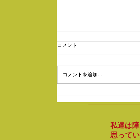
コメント
コメントを追加…
今週もありがとうございまし
た❣️
私達は障
思ってい