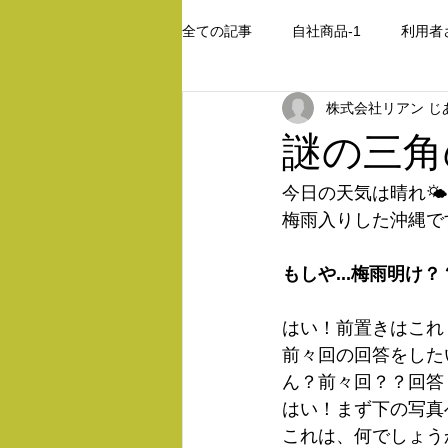
全ての記事
自社商品-1
利用者
株式会社リアン じ
レース編み
謎の三角の
今日の天気は晴れ🌤
梅雨入りした沖縄です
もしや...梅雨明け？
はい！前置きはこれ
前々回の回答をした
ん？前々回？？回答？
はい！まず下の写真へ..
これは、何でしょう