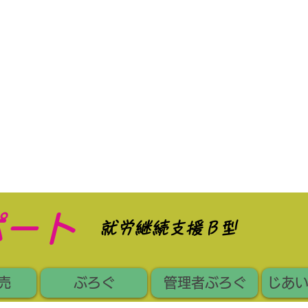
ポート
​就労継続支援Ｂ型
売
ぶろぐ
管理者ぶろぐ
じあ