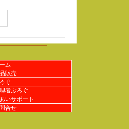
の伝統的な魔除けの御守りを
するお仕事を頂いて折りま
 皆さんの協力で、今週の納
000個仕上がりました。 明日
予定です！ さて来週の納品
⁈ 津波注意報が発令されてい
たね。何事もない事を祈りま
ーム
品販売
ろぐ
理者ぶろぐ
あいサポート
問合せ