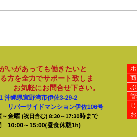
沖縄
毎週木曜日 午前中に宜野湾市役
加工
所への出張販売を行っておりま
す。
す！！ お時間ある方は是非遊び
品3
にいらして下さいね♪ ちなみに明
納品
日の金曜日は、北谷町役場にて販
数は
売を行っております！！
まし
す
がいがあっても働きたいと
ホ
る方を全力でサポート致しま
商
ぶ
お気軽にお問合せ下さい。
管
21
沖縄県宜野湾市伊佐3-29-2
じ
サイドマンション伊佐106号
お
曜～金曜
時まで
(祝日含む) 8:30～17:30
0:00～15:00(昼食休憩1h)