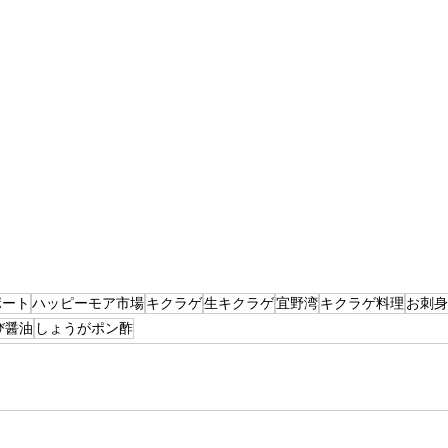
ポート
ハッピーモア市場
キクラゲ
生キクラゲ
宜野湾
キクラゲ料理
お刺身
び醤油
しょうがポン酢