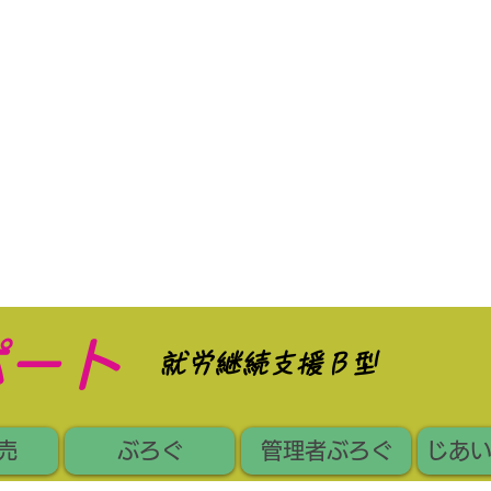
ポート
​就労継続支援Ｂ型
売
ぶろぐ
管理者ぶろぐ
じあ