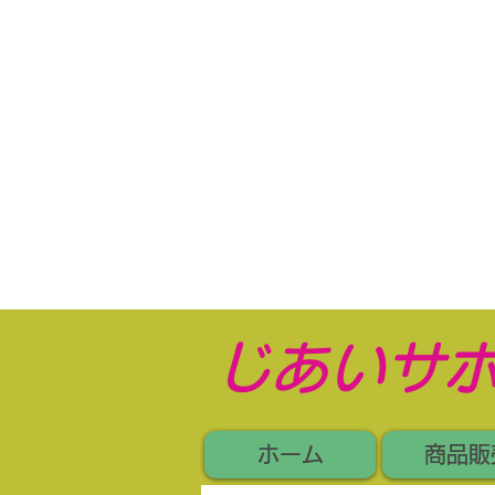
​じあいサ
ホーム
商品販