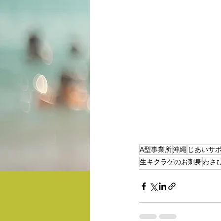
A型事業所
沖縄
じあいサ
生キクラゲのお刺身
わさ