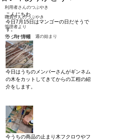
利用者さんのつぶやき
こんにちわ　
職員さんのつぶやき
今日7月15日はマンゴーの日だそうで
管理者より
す。
空 青 沖縄 週の始まり
ラジオ情報
レース編み
今日はうちのメンバーさんがギンネム
の木をカットしてきてからの工程の紹
介をします。
今うちの商品の止まり木フクロウやフ