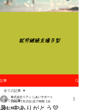
​就労継続支援Ｂ型
記事
全ての記事
株式会社リアン じあいサポート
全ての記事
2021年7月15日
読了時間: 1分
暑い中ありがとう💛
自社商品-1