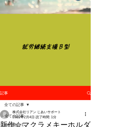
​就労継続支援Ｂ型
記事
全ての記事
株式会社リアン じあいサポート
全ての記事
2022年2月4日
読了時間: 1分
新作☆マクラメキーホルダ
自社商品-1