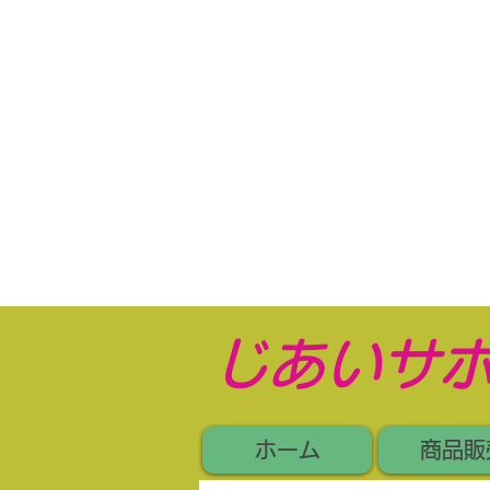
​じあいサ
ホーム
商品販