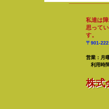
(^^)/
私達は障
思ってい
す。 
〒901-22
リバー
営業：月
利用時間 1
​株