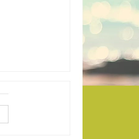
分達成！！
の伝統的な魔除けの御守りを
するお仕事を頂いて折りま
 皆さんの協力で、今週の納
000個仕上がりました。 明日
予定です！ さて来週の納品
⁈ 津波注意報が発令されてい