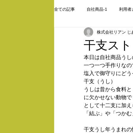
全ての記事
自社商品-1
利用者
株式会社リアン じ
レース編み
干支ストラ
本日は自社商品うし
一つ一つ手作りなの
塩入で御守りにどうぞ(
干支（うし）
うしは昔から食料と
に欠かせない動物で
として十二支に加え
「結ぶ」や「つかむ
干支うし年うまれの