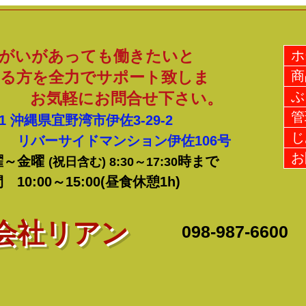
売を行っております！！
まし
す
がいがあっても働きたいと
ホ
る方を全力でサポート致しま
商
ぶ
お気軽にお問合せ下さい。
管
21
沖縄県宜野湾市伊佐3-29-2
じ
サイドマンション伊佐106号
お
曜～金曜
時まで
(祝日含む) 8:30～17:30
0:00～15:00(昼食休憩1h)
式会社リアン
​098-987-6600