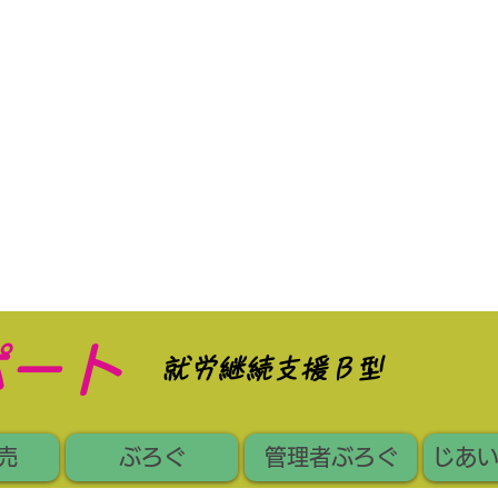
ポート
​就労継続支援Ｂ型
売
ぶろぐ
管理者ぶろぐ
じあ