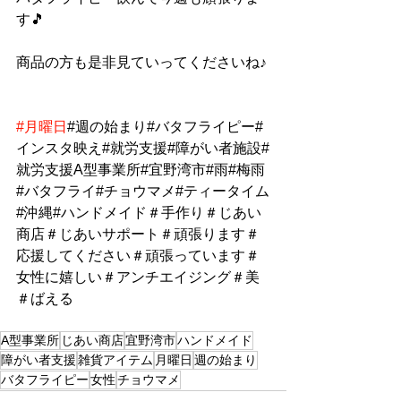
す🎵
商品の方も是非見ていってくださいね♪
#月曜日
#週の始まり#バタフライピー#
インスタ映え#就労支援#障がい者施設#
就労支援A型事業所#宜野湾市#雨#梅雨
#バタフライ#チョウマメ#ティータイム
#沖縄#ハンドメイド＃手作り＃じあい
商店＃じあいサポート＃頑張ります＃
応援してください＃頑張っています＃
女性に嬉しい＃アンチエイジング＃美
＃ばえる
A型事業所
じあい商店
宜野湾市
ハンドメイド
障がい者支援
雑貨アイテム
月曜日
週の始まり
バタフライピー
女性
チョウマメ