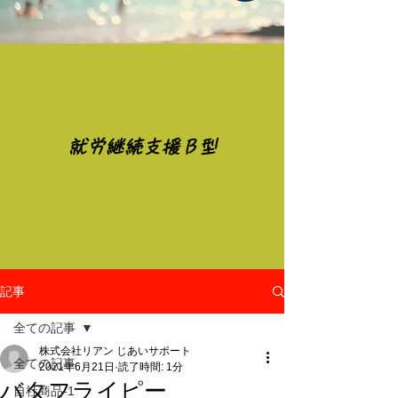
​就労継続支援Ｂ型
記事
全ての記事
株式会社リアン じあいサポート
全ての記事
2021年6月21日
読了時間: 1分
バタフライピー
自社商品-1