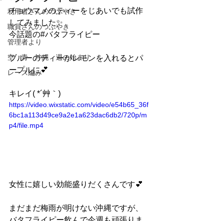
チョウマメのティーをじあいでも試作
利用者さんのつぶやき
してみました✨
職員さんのつぶやき
今話題の#バタフライピー
管理者より
空 青 沖縄 週の始まり
ブルーのティーがレモンを入れるとパ
ープルに💕
レース編み
キレイ( *´艸｀)
https://video.wixstatic.com/video/e54b65_36f
6bc1a113d49ce9a2e1a623dac6db2/720p/m
p4/file.mp4
女性に嬉しい効能盛りだくさんです💕
まだまだ梅雨が明けない沖縄ですが、
バタフライピー飲んで今週も頑張りま