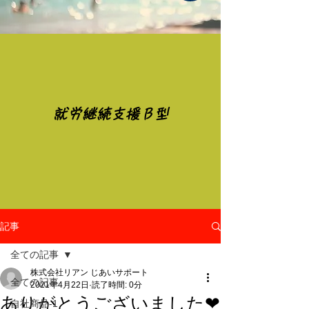
​就労継続支援Ｂ型
記事
全ての記事
株式会社リアン じあいサポート
全ての記事
2021年4月22日
読了時間: 0分
ありがとうございました❤
自社商品-1