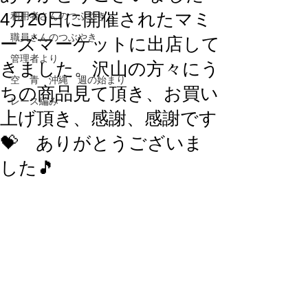
4月20日に開催されたマミ
利用者さんのつぶやき
職員さんのつぶやき
ーズマーケットに出店して
管理者より
きました。沢山の方々にう
空 青 沖縄 週の始まり
ちの商品見て頂き、お買い
レース編み
上げ頂き、感謝、感謝です
💝 ありがとうございま
した🎵